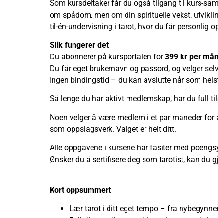
Som kursdeltaker får du også tilgang til kurs-sam
om spådom, men om din spirituelle vekst, utvikli
til-én-undervisning i tarot, hvor du får personlig o
Slik fungerer det
Du abonnerer på kursportalen for
399 kr per må
Du får eget brukernavn og passord, og velger se
Ingen bindingstid – du kan avslutte når som helst
Så lenge du har aktivt medlemskap, har du full til
Noen velger å være medlem i et par måneder for å 
som oppslagsverk. Valget er helt ditt.
Alle oppgavene i kursene har fasiter med poengs
Ønsker du å sertifisere deg som tarotist, kan du 
Kort oppsummert
Lær tarot i ditt eget tempo – fra nybegynner