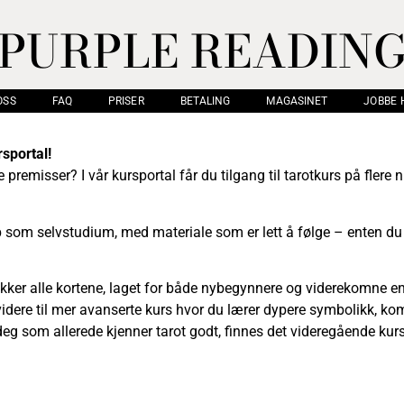
PURPLE READIN
OSS
FAQ
PRISER
BETALING
MAGASINET
JOBBE 
rsportal!
premisser? I vår kursportal får du tilgang til tarotkurs på flere 
pp som selvstudium, med materiale som er lett å følge – enten du
dekker alle kortene, laget for både nybegynnere og viderekomne 
videre til mer avanserte kurs hvor du lærer dypere symbolikk, kom
 deg som allerede kjenner tarot godt, finnes det videregående k