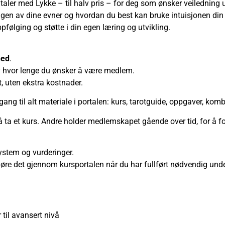
taler med Lykke – til halv pris – for deg som ønsker veiledning 
ngen av dine evner og hvordan du best kan bruke intuisjonen di
ppfølging og støtte i din egen læring og utvikling.
ned
.
lv hvor lenge du ønsker å være medlem.
, uten ekstra kostnader.
gang til alt materiale i portalen: kurs, tarotguide, oppgaver, kom
ta et kurs. Andre holder medlemskapet gående over tid, for å fo
ystem og vurderinger.
gjøre det gjennom kursportalen når du har fullført nødvendig und
 til avansert nivå