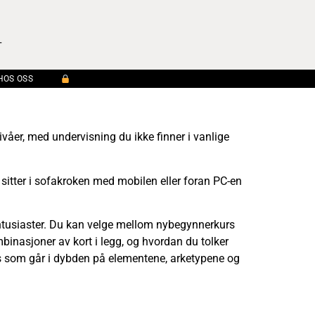
G
HOS OSS
nivåer, med undervisning du ikke finner i vanlige
 sitter i sofakroken med mobilen eller foran PC-en
entusiaster. Du kan velge mellom nybegynnerkurs
binasjoner av kort i legg, og hvordan du tolker
urs som går i dybden på elementene, arketypene og