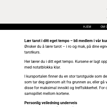
HJEM
OM 
Lær tarot i ditt eget tempo – bli medlem i vår ku
Ønsker du å lære tarot – i ro og mak, på dine egne 
tarotkurs.
Her lærer du i ditt eget tempo. Kursene er lagt o
med notatblokka klar.
I kursportalen finner du en stor tarotguide som 
som tar deg gjennom alt fra grunnen av, eller gå 
disse for maksimal innsikt og treffsikkerhet. For
samspillet mellom kortene.
Personlig veiledning underveis