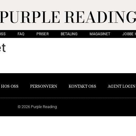
PURPLE READIN
OSS
FAQ
PRISER
BETALING
MAGASINET
JOBBE 
t
 HOS OSS
PERSONVERN
KONTAKT OSS
AGENT LOGIN
© 2026 Purple Reading