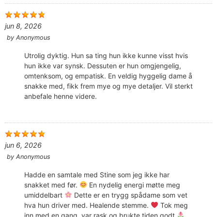
jun 8, 2026
by
Anonymous
Utrolig dyktig. Hun sa ting hun ikke kunne visst hvis
hun ikke var synsk. Dessuten er hun omgjengelig,
omtenksom, og empatisk. En veldig hyggelig dame å
snakke med, fikk frem mye og mye detaljer. Vil sterkt
anbefale henne videre.
jun 6, 2026
by
Anonymous
Hadde en samtale med Stine som jeg ikke har
snakket med før.
En nydelig energi møtte meg
umiddelbart
Dette er en trygg spådame som vet
hva hun driver med. Healende stemme.
Tok meg
inn med en gang, var rask og brukte tiden godt