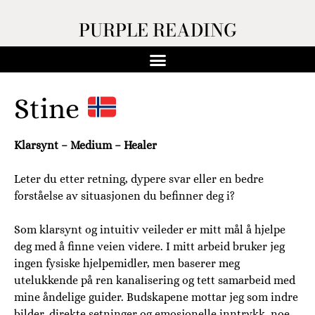
PURPLE READING
Stine
Klarsynt – Medium – Healer
Leter du etter retning, dypere svar eller en bedre
forståelse av situasjonen du befinner deg i?
Som klarsynt og intuitiv veileder er mitt mål å hjelpe
deg med å finne veien videre. I mitt arbeid bruker jeg
ingen fysiske hjelpemidler, men baserer meg
utelukkende på ren kanalisering og tett samarbeid med
mine åndelige guider. Budskapene mottar jeg som indre
bilder, direkte setninger og emosjonelle inntrykk, noe