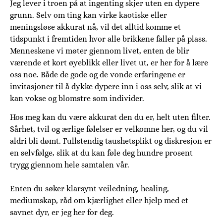
Jeg lever i troen på at ingenting skjer uten en dypere
grunn. Selv om ting kan virke kaotiske eller
meningsløse akkurat nå, vil det alltid komme et
tidspunkt i fremtiden hvor alle brikkene faller på plass.
Menneskene vi møter gjennom livet, enten de blir
værende et kort øyeblikk eller livet ut, er her for å lære
oss noe. Både de gode og de vonde erfaringene er
invitasjoner til å dykke dypere inn i oss selv, slik at vi
kan vokse og blomstre som individer.
Hos meg kan du være akkurat den du er, helt uten filter.
Sårhet, tvil og ærlige følelser er velkomne her, og du vil
aldri bli dømt. Fullstendig taushetsplikt og diskresjon er
en selvfølge, slik at du kan føle deg hundre prosent
trygg gjennom hele samtalen vår.
Enten du søker klarsynt veiledning, healing,
mediumskap, råd om kjærlighet eller hjelp med et
savnet dyr, er jeg her for deg.