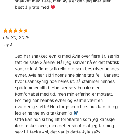
snakket med flere, men Ayla er den jeg liker aller
best å prate med
okt 30, 2025
by
A
Jeg har snakket jevnlig med Ayla over flere år, særlig
tett de siste 2 årene. Når jeg skriver nå er det faktisk
vanskelig å finne skikkelig ord som beskriver hennes
evner. Ayla har aldri noensinne sinne tatt feil. Uansett
hvor usannsynlig noe høres ut, så stemmer hennes
spådommer alltid. Hun sier selv hun ikke er
komfortabel med tid, men min erfaring er motsatt.
For meg har hennes evner og varme vært en
uvurderlig støtte! Hun fortjener all ros hun kan få, og
jeg er henne evig takknemlig
Ofte kan hun si ting litt forbifarten som jeg kanskje
ikke tenker over, men det er så ofte at jeg tar meg
selv i å tenke «oi, det var jo dette Ayla sa?»