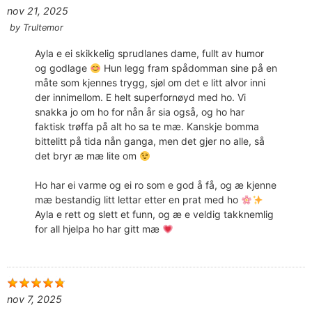
nov 21, 2025
by
Trultemor
Ayla e ei skikkelig sprudlanes dame, fullt av humor
og godlage
Hun legg fram spådomman sine på en
måte som kjennes trygg, sjøl om det e litt alvor inni
der innimellom. E helt superfornøyd med ho. Vi
snakka jo om ho for nån år sia også, og ho har
faktisk trøffa på alt ho sa te mæ. Kanskje bomma
bittelitt på tida nån ganga, men det gjer no alle, så
det bryr æ mæ lite om
Ho har ei varme og ei ro som e god å få, og æ kjenne
mæ bestandig litt lettar etter en prat med ho
Ayla e rett og slett et funn, og æ e veldig takknemlig
for all hjelpa ho har gitt mæ
nov 7, 2025