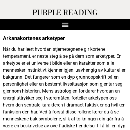
PURPLE READING
Arkanakortenes arketyper
Når du har lært hvordan stjernetegnene gir kortene
temperament, er neste steg å se på dem som arketyper. En
arketype er et universelt bilde eller en karakter som alle
mennesker instinktivt kjenner igjen, uavhengig av kultur eller
bakgrunn. Det fungerer som en dyp grunnoppskrift på en
personlighet eller en bestemt livssituasjon som gjentar seg
gjennom historien. Mens astrologien forklarer hvordan en
energi uttrykker seg i væremåten, forteller arketypen oss
hvem den sentrale karakteren i dramaet faktisk er og hvilken
funksjon den har. Ved å forstå disse rollene lærer du å se
menneskene bak symbolene, slik at tolkningen din går fra å
være en beskrivelse av overfladiske hendelser til å bli en dyp