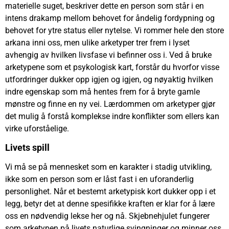
materielle suget, beskriver dette en person som står i en
intens drakamp mellom behovet for åndelig fordypning og
behovet for ytre status eller nytelse. Vi rommer hele den store
arkana inni oss, men ulike arketyper trer frem i lyset
avhengig av hvilken livsfase vi befinner oss i. Ved å bruke
arketypene som et psykologisk kart, forstår du hvorfor visse
utfordringer dukker opp igjen og igjen, og nøyaktig hvilken
indre egenskap som må hentes frem for å bryte gamle
mønstre og finne en ny vei. Lærdommen om arketyper gjør
det mulig å forstå komplekse indre konflikter som ellers kan
virke uforståelige.
Livets spill
Vi må se på mennesket som en karakter i stadig utvikling,
ikke som en person som er låst fast i en uforanderlig
personlighet. Når et bestemt arketypisk kort dukker opp i et
legg, betyr det at denne spesifikke kraften er klar for å lære
oss en nødvendig lekse her og nå. Skjebnehjulet fungerer
som arketypen på livets naturlige svingninger og minner oss