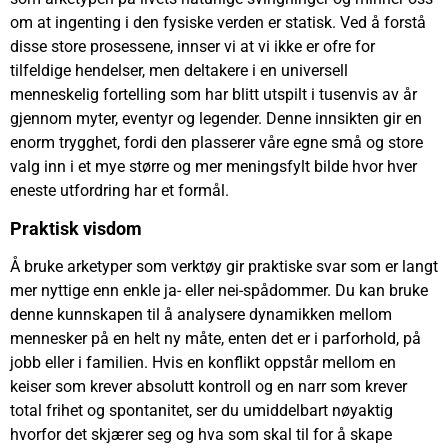
om at ingenting i den fysiske verden er statisk. Ved å forstå
disse store prosessene, innser vi at vi ikke er ofre for
tilfeldige hendelser, men deltakere i en universell
menneskelig fortelling som har blitt utspilt i tusenvis av år
gjennom myter, eventyr og legender. Denne innsikten gir en
enorm trygghet, fordi den plasserer våre egne små og store
valg inn i et mye større og mer meningsfylt bilde hvor hver
eneste utfordring har et formål.
Praktisk visdom
Å bruke arketyper som verktøy gir praktiske svar som er langt
mer nyttige enn enkle ja- eller nei-spådommer. Du kan bruke
denne kunnskapen til å analysere dynamikken mellom
mennesker på en helt ny måte, enten det er i parforhold, på
jobb eller i familien. Hvis en konflikt oppstår mellom en
keiser som krever absolutt kontroll og en narr som krever
total frihet og spontanitet, ser du umiddelbart nøyaktig
hvorfor det skjærer seg og hva som skal til for å skape