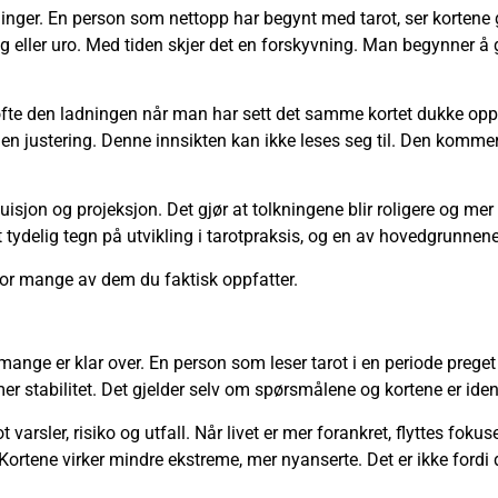
kninger. En person som nettopp har begynt med tarot, ser korten
g eller uro. Med tiden skjer det en forskyvning. Man begynner å 
er ofte den ladningen når man har sett det samme kortet dukke o
men justering. Denne innsikten kan ikke leses seg til. Den komme
tuisjon og projeksjon. Det gjør at tolkningene blir roligere og me
 tydelig tegn på utvikling i tarotpraksis, og en av hovedgrunnene t
 hvor mange av dem du faktisk oppfatter.
ange er klar over. En person som leser tarot i en periode preget 
 stabilitet. Det gjelder selv om spørsmålene og kortene er iden
varsler, risiko og utfall. Når livet er mer forankret, flyttes fok
Kortene virker mindre ekstreme, mer nyanserte. Det er ikke fordi d