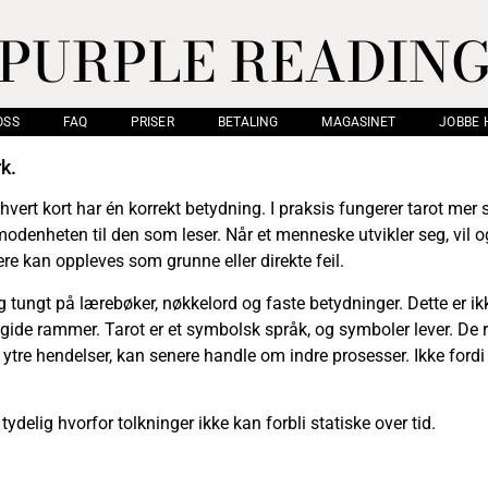
PURPLE READIN
OSS
FAQ
PRISER
BETALING
MAGASINET
JOBBE 
k.
 hvert kort har én korrekt betydning. I praksis fungerer tarot mer
modenheten til den som leser. Når et menneske utvikler seg, vil o
re kan oppleves som grunne eller direkte feil.
eg tungt på lærebøker, nøkkelord og faste betydninger. Dette er ik
 rigide rammer. Tarot er et symbolsk språk, og symboler lever. D
 ytre hendelser, kan senere handle om indre prosesser. Ikke fordi 
tydelig hvorfor tolkninger ikke kan forbli statiske over tid.