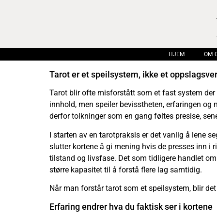
HJEM
OM 
Tarot er et speilsystem, ikke et oppslagsver
Tarot blir ofte misforstått som et fast system der
innhold, men speiler bevisstheten, erfaringen og 
derfor tolkninger som en gang føltes presise, sene
I starten av en tarotpraksis er det vanlig å lene s
slutter kortene å gi mening hvis de presses inn i
tilstand og livsfase. Det som tidligere handlet om
større kapasitet til å forstå flere lag samtidig.
Når man forstår tarot som et speilsystem, blir det 
Erfaring endrer hva du faktisk ser i kortene