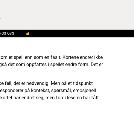
G
HOS OSS
 som et speil enn som en fasit. Kortene endrer ikke
gså det som oppfattes i speilet endre form. Det er
ke feil, det er nødvendig. Men på et tidspunkt
e responderer på kontekst, spørsmål, emosjonell
kortet har endret seg, men fordi leseren har fått