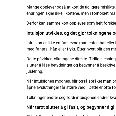
Mange opplever også at kort de tidligere mislikte, 
endringen skjer ikke i kortene, men i forholdet man
Derfor kan samme kort oppleves som helt forskjelli
Intuisjon utvikles, og det gjør tolkningene 
Intuisjon er ikke en fast evne man enten har eller 
med fantasi, håp eller frykt. Etter hvert blir den 
Dette påvirker tolkningene direkte. Tidlige lesni
slutter å låse betydninger og begynner å beskrive b
justering.
Når intuisjonen modnes, blir også språket man bruk
åpne avslutninger får større verdi. Dette er ofte f
Tolkninger endrer seg fordi intuisjonen endrer kvali
Når tarot slutter å gi fasit, og begynner å gi