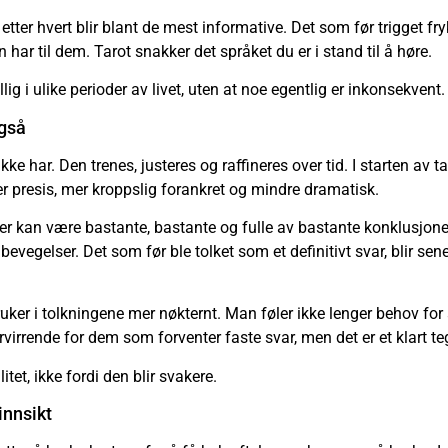
etter hvert blir blant de mest informative. Det som før trigget fr
 har til dem. Tarot snakker det språket du er i stand til å høre.
g i ulike perioder av livet, uten at noe egentlig er inkonsekvent.
også
ikke har. Den trenes, justeres og raffineres over tid. I starten a
mer presis, mer kroppslig forankret og mindre dramatisk.
nger kan være bastante, bastante og fulle av bastante konklusjone
evegelser. Det som før ble tolket som et definitivt svar, blir sen
er i tolkningene mer nøkternt. Man føler ikke lenger behov for å 
orvirrende for dem som forventer faste svar, men det er et klart t
tet, ikke fordi den blir svakere.
 innsikt