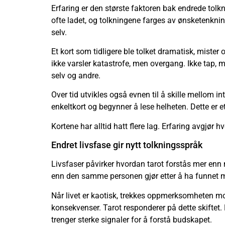
Erfaring er den største faktoren bak endrede tol
ofte ladet, og tolkningene farges av ønsketenknin
selv.
Et kort som tidligere ble tolket dramatisk, mist
ikke varsler katastrofe, men overgang. Ikke tap, 
selv og andre.
Over tid utvikles også evnen til å skille mellom in
enkeltkort og begynner å lese helheten. Dette er et
Kortene har alltid hatt flere lag. Erfaring avgjør
Endret livsfase gir nytt tolkningsspråk
Livsfaser påvirker hvordan tarot forstås mer enn m
enn den samme personen gjør etter å ha funnet mer
Når livet er kaotisk, trekkes oppmerksomheten mot 
konsekvenser. Tarot responderer på dette skiftet. 
trenger sterke signaler for å forstå budskapet.