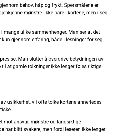
e gjennom behov, håp og frykt. Spørsmålene er
gjenkjenne mønstre. Ikke bare i kortene, men i seg
pp i mange ulike sammenhenger. Man ser at det
r kun gjennom erfaring, både i lesninger for seg
r presise. Man slutter å overdrive betydningen av
il at gamle tolkninger ikke lenger føles riktige.
av usikkerhet, vil ofte tolke kortene annerledes
tiske.
uset mot ansvar, mønstre og langsiktige
e har blitt svakere, men fordi leseren ikke lenger