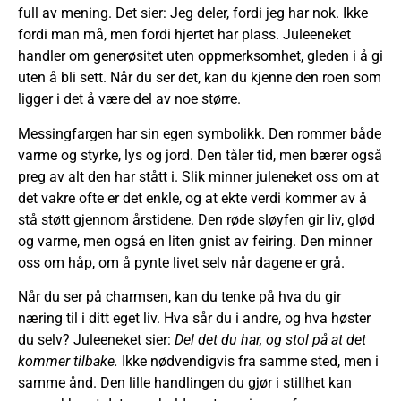
full av mening. Det sier: Jeg deler, fordi jeg har nok. Ikke
fordi man må, men fordi hjertet har plass. Juleeneket
handler om generøsitet uten oppmerksomhet, gleden i å gi
uten å bli sett. Når du ser det, kan du kjenne den roen som
ligger i det å være del av noe større.
Messingfargen har sin egen symbolikk. Den rommer både
varme og styrke, lys og jord. Den tåler tid, men bærer også
preg av alt den har stått i. Slik minner juleneket oss om at
det vakre ofte er det enkle, og at ekte verdi kommer av å
stå støtt gjennom årstidene. Den røde sløyfen gir liv, glød
og varme, men også en liten gnist av feiring. Den minner
oss om håp, om å pynte livet selv når dagene er grå.
Når du ser på charmsen, kan du tenke på hva du gir
næring til i ditt eget liv. Hva sår du i andre, og hva høster
du selv? Juleeneket sier:
Del det du har, og stol på at det
kommer tilbake.
Ikke nødvendigvis fra samme sted, men i
samme ånd. Den lille handlingen du gjør i stillhet kan