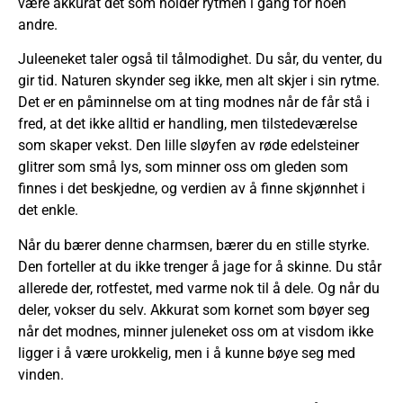
være akkurat det som holder rytmen i gang for noen
andre.
Juleeneket taler også til tålmodighet. Du sår, du venter, du
gir tid. Naturen skynder seg ikke, men alt skjer i sin rytme.
Det er en påminnelse om at ting modnes når de får stå i
fred, at det ikke alltid er handling, men tilstedeværelse
som skaper vekst. Den lille sløyfen av røde edelsteiner
glitrer som små lys, som minner oss om gleden som
finnes i det beskjedne, og verdien av å finne skjønnhet i
det enkle.
Når du bærer denne charmsen, bærer du en stille styrke.
Den forteller at du ikke trenger å jage for å skinne. Du står
allerede der, rotfestet, med varme nok til å dele. Og når du
deler, vokser du selv. Akkurat som kornet som bøyer seg
når det modnes, minner juleneket oss om at visdom ikke
ligger i å være urokkelig, men i å kunne bøye seg med
vinden.