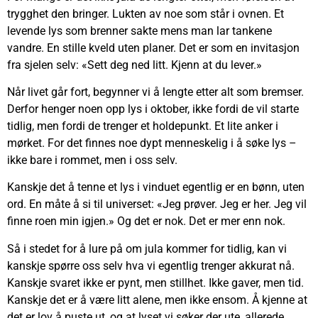
trygghet den bringer. Lukten av noe som står i ovnen. Et
levende lys som brenner sakte mens man lar tankene
vandre. En stille kveld uten planer. Det er som en invitasjon
fra sjelen selv: «Sett deg ned litt. Kjenn at du lever.»
Når livet går fort, begynner vi å lengte etter alt som bremser.
Derfor henger noen opp lys i oktober, ikke fordi de vil starte
tidlig, men fordi de trenger et holdepunkt. Et lite anker i
mørket. For det finnes noe dypt menneskelig i å søke lys –
ikke bare i rommet, men i oss selv.
Kanskje det å tenne et lys i vinduet egentlig er en bønn, uten
ord. En måte å si til universet: «Jeg prøver. Jeg er her. Jeg vil
finne roen min igjen.» Og det er nok. Det er mer enn nok.
Så i stedet for å lure på om jula kommer for tidlig, kan vi
kanskje spørre oss selv hva vi egentlig trenger akkurat nå.
Kanskje svaret ikke er pynt, men stillhet. Ikke gaver, men tid.
Kanskje det er å være litt alene, men ikke ensom. Å kjenne at
det er lov å puste ut, og at lyset vi søker der ute, allerede