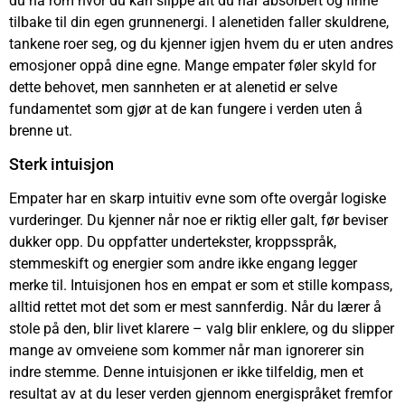
du ha rom hvor du kan slippe alt du har absorbert og finne
tilbake til din egen grunnenergi. I alenetiden faller skuldrene,
tankene roer seg, og du kjenner igjen hvem du er uten andres
emosjoner oppå dine egne. Mange empater føler skyld for
dette behovet, men sannheten er at alenetid er selve
fundamentet som gjør at de kan fungere i verden uten å
brenne ut.
Sterk intuisjon
Empater har en skarp intuitiv evne som ofte overgår logiske
vurderinger. Du kjenner når noe er riktig eller galt, før beviser
dukker opp. Du oppfatter undertekster, kroppsspråk,
stemmeskift og energier som andre ikke engang legger
merke til. Intuisjonen hos en empat er som et stille kompass,
alltid rettet mot det som er mest sannferdig. Når du lærer å
stole på den, blir livet klarere – valg blir enklere, og du slipper
mange av omveiene som kommer når man ignorerer sin
indre stemme. Denne intuisjonen er ikke tilfeldig, men et
resultat av at du leser verden gjennom energispråket fremfor