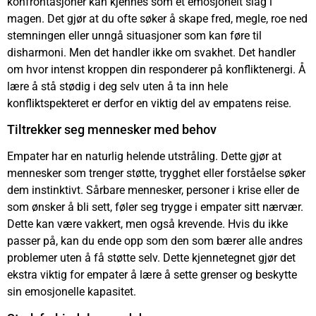
konfrontasjoner kan kjennes som et emosjonelt slag i
magen. Det gjør at du ofte søker å skape fred, megle, roe ned
stemningen eller unngå situasjoner som kan føre til
disharmoni. Men det handler ikke om svakhet. Det handler
om hvor intenst kroppen din responderer på konfliktenergi. Å
lære å stå stødig i deg selv uten å ta inn hele
konfliktspekteret er derfor en viktig del av empatens reise.
Tiltrekker seg mennesker med behov
Empater har en naturlig helende utstråling. Dette gjør at
mennesker som trenger støtte, trygghet eller forståelse søker
dem instinktivt. Sårbare mennesker, personer i krise eller de
som ønsker å bli sett, føler seg trygge i empater sitt nærvær.
Dette kan være vakkert, men også krevende. Hvis du ikke
passer på, kan du ende opp som den som bærer alle andres
problemer uten å få støtte selv. Dette kjennetegnet gjør det
ekstra viktig for empater å lære å sette grenser og beskytte
sin emosjonelle kapasitet.