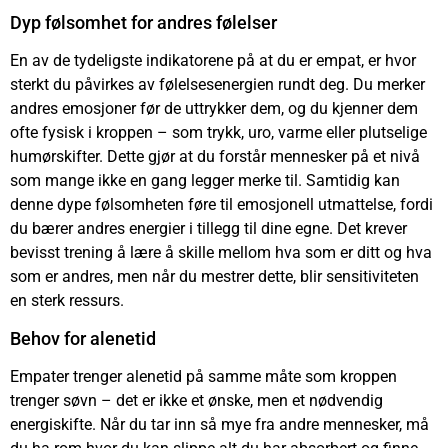
Dyp følsomhet for andres følelser
En av de tydeligste indikatorene på at du er empat, er hvor
sterkt du påvirkes av følelsesenergien rundt deg. Du merker
andres emosjoner før de uttrykker dem, og du kjenner dem
ofte fysisk i kroppen – som trykk, uro, varme eller plutselige
humørskifter. Dette gjør at du forstår mennesker på et nivå
som mange ikke en gang legger merke til. Samtidig kan
denne dype følsomheten føre til emosjonell utmattelse, fordi
du bærer andres energier i tillegg til dine egne. Det krever
bevisst trening å lære å skille mellom hva som er ditt og hva
som er andres, men når du mestrer dette, blir sensitiviteten
en sterk ressurs.
Behov for alenetid
Empater trenger alenetid på samme måte som kroppen
trenger søvn – det er ikke et ønske, men et nødvendig
energiskifte. Når du tar inn så mye fra andre mennesker, må