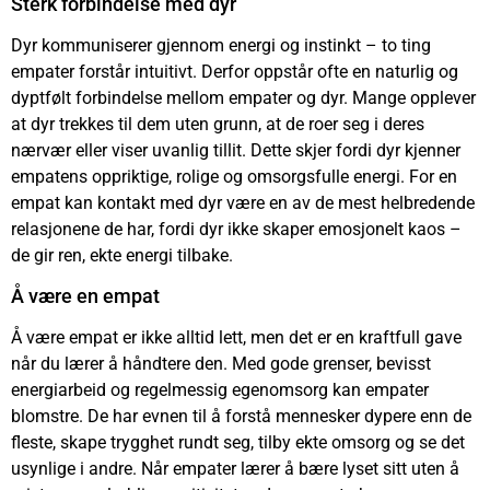
Sterk forbindelse med dyr
Dyr kommuniserer gjennom energi og instinkt – to ting
empater forstår intuitivt. Derfor oppstår ofte en naturlig og
dyptfølt forbindelse mellom empater og dyr. Mange opplever
at dyr trekkes til dem uten grunn, at de roer seg i deres
nærvær eller viser uvanlig tillit. Dette skjer fordi dyr kjenner
empatens oppriktige, rolige og omsorgsfulle energi. For en
empat kan kontakt med dyr være en av de mest helbredende
relasjonene de har, fordi dyr ikke skaper emosjonelt kaos –
de gir ren, ekte energi tilbake.
Å være en empat
Å være empat er ikke alltid lett, men det er en kraftfull gave
når du lærer å håndtere den. Med gode grenser, bevisst
energiarbeid og regelmessig egenomsorg kan empater
blomstre. De har evnen til å forstå mennesker dypere enn de
fleste, skape trygghet rundt seg, tilby ekte omsorg og se det
usynlige i andre. Når empater lærer å bære lyset sitt uten å