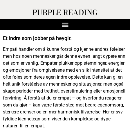
PURPLE READING
Et indre som jobber på høygir.
Empati handler om å kunne forstå og kjenne andres følelser,
men hos noen mennesker går denne evnen langt dypere enn
det som er vanlig. Empater plukker opp stemninger, energier
og emosjoner fra omgivelsene med en slik intensitet at det
ofte føles som deres egen indre opplevelse. Dette kan gi en
helt unik forståelse av mennesker og situasjoner, men også
skape perioder med tretthet, overstimulering eller emosjonell
forvirring. Å forstå at du er empat – og hvorfor du reagerer
som du gjør – kan være første steg mot bedre egenomsorg,
sterkere grenser og en mer harmonisk tilværelse. Her er syv
fyldige kjennetegn som viser den komplekse og dype
naturen til en empat.